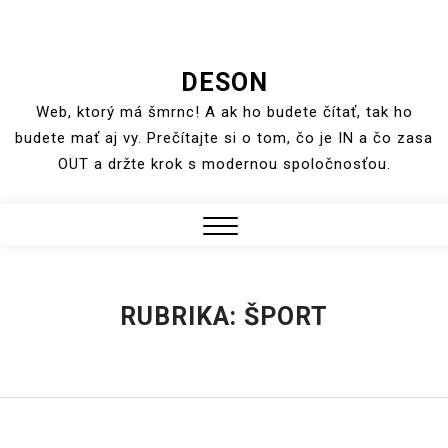
Skip
DESON
to
Web, ktorý má šmrnc! A ak ho budete čítať, tak ho
content
budete mať aj vy. Prečítajte si o tom, čo je IN a čo zasa
OUT a držte krok s modernou spoločnosťou.
Close
Menu
RUBRIKA:
ŠPORT