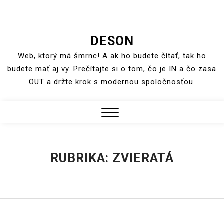
Skip
DESON
to
Web, ktorý má šmrnc! A ak ho budete čítať, tak ho
content
budete mať aj vy. Prečítajte si o tom, čo je IN a čo zasa
OUT a držte krok s modernou spoločnosťou.
Close
Menu
RUBRIKA:
ZVIERATÁ