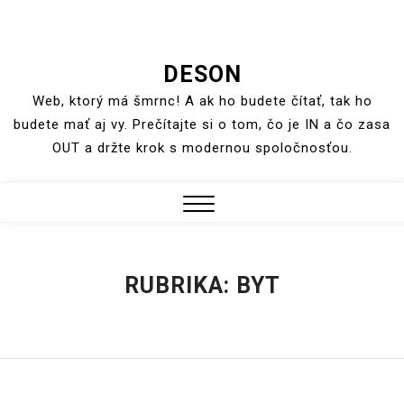
Skip
DESON
to
Web, ktorý má šmrnc! A ak ho budete čítať, tak ho
content
budete mať aj vy. Prečítajte si o tom, čo je IN a čo zasa
OUT a držte krok s modernou spoločnosťou.
Close
Menu
RUBRIKA:
BYT