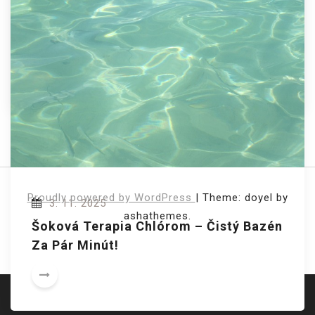
18. 11. 2025
Energetické Posúdenie Budovy
Navigace
STARŠÍ PŘÍSPĚVKY
Pro
Příspěvky
Proudly powered by WordPress
|
Theme: doyel by
3. 11. 2025
ashathemes.
Šoková Terapia Chlórom – Čistý Bazén
Za Pár Minút!