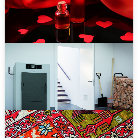
9. 3. 2026
Liečivé Účinky Tantrickej Masáže
2. 3. 2026
Erotické Masáže – Keď Sa Dotyk Mení
Na Potešenie