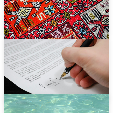
2. 1. 2026
Top Budúcnosť Vykurovania
16. 12. 2025
Veľké Koberce V Metráži Do Práčky
Nestrčíte