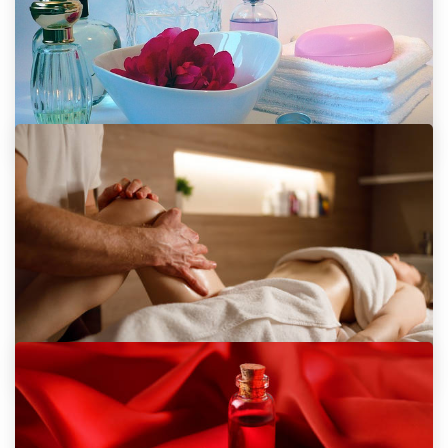
10. 4. 2026
Prečo Malé Svetlo G9 Robí Z Bytu
Skutočný Domov
5. 4. 2026
Tantra Masáž Vám Naznačí, Aby Ste
Milovali Aj Sami Seba