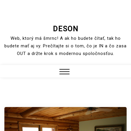
Skip
to
DESON
content
Web, ktorý má šmrnc! A ak ho budete čítať, tak ho
budete mať aj vy. Prečítajte si o tom, čo je IN a čo zasa
OUT a držte krok s modernou spoločnosťou.
Close
Menu