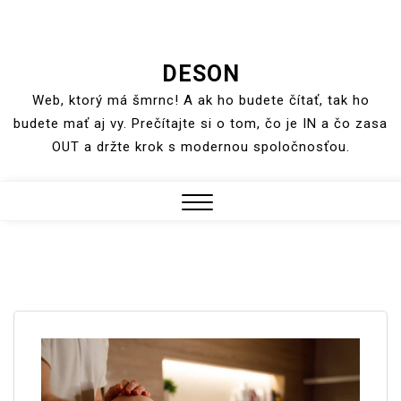
Skip
DESON
to
Web, ktorý má šmrnc! A ak ho budete čítať, tak ho
content
budete mať aj vy. Prečítajte si o tom, čo je IN a čo zasa
OUT a držte krok s modernou spoločnosťou.
Close
Menu