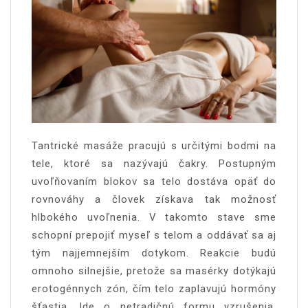
Tantrické masáže pracujú s určitými bodmi na
tele, ktoré sa nazývajú čakry. Postupným
uvoľňovaním blokov sa telo dostáva opäť do
rovnováhy a človek získava tak možnosť
hlbokého uvoľnenia. V takomto stave sme
schopní prepojiť myseľ s telom a oddávať sa aj
tým najjemnejším dotykom. Reakcie budú
omnoho silnejšie, pretože sa masérky dotýkajú
erotogénnych zón, čím telo zaplavujú hormóny
šťastia. Ide o netradičnú formu vzrušenia,