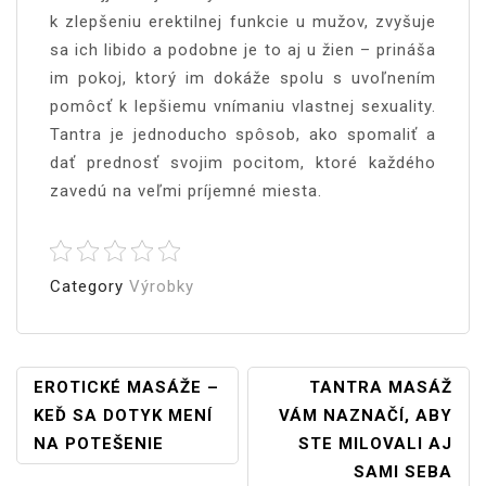
k zlepšeniu erektilnej funkcie u mužov, zvyšuje
sa ich libido a podobne je to aj u žien – prináša
im pokoj, ktorý im dokáže spolu s uvoľnením
pomôcť k lepšiemu vnímaniu vlastnej sexuality.
Tantra je jednoducho spôsob, ako spomaliť a
dať prednosť svojim pocitom, ktoré každého
zavedú na veľmi príjemné miesta.
Category
Výrobky
Navigace
EROTICKÉ MASÁŽE –
TANTRA MASÁŽ
KEĎ SA DOTYK MENÍ
VÁM NAZNAČÍ, ABY
Pro
NA POTEŠENIE
STE MILOVALI AJ
Příspěvek
SAMI SEBA