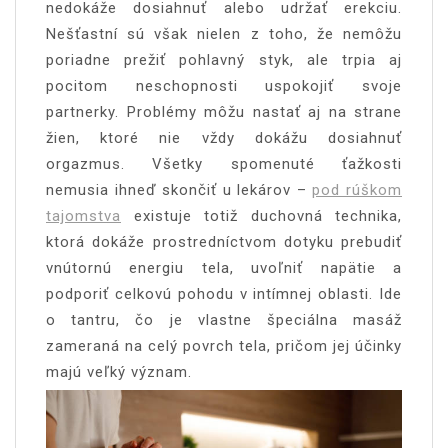
nedokáže dosiahnuť alebo udržať erekciu.
Nešťastní sú však nielen z toho, že nemôžu
poriadne prežiť pohlavný styk, ale trpia aj
pocitom neschopnosti uspokojiť svoje
partnerky. Problémy môžu nastať aj na strane
žien, ktoré nie vždy dokážu dosiahnuť
orgazmus. Všetky spomenuté ťažkosti
nemusia ihneď skončiť u lekárov –
pod rúškom
tajomstva
existuje totiž duchovná technika,
ktorá dokáže prostredníctvom dotyku prebudiť
vnútornú energiu tela, uvoľniť napätie a
podporiť celkovú pohodu v intímnej oblasti. Ide
o tantru, čo je vlastne špeciálna masáž
zameraná na celý povrch tela, pričom jej účinky
majú veľký význam.