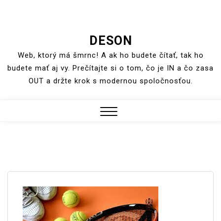
Skip
DESON
to
Web, ktorý má šmrnc! A ak ho budete čítať, tak ho
content
budete mať aj vy. Prečítajte si o tom, čo je IN a čo zasa
OUT a držte krok s modernou spoločnosťou.
Close
Menu