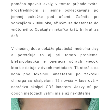
pomáha spevniť svaly, v tomto prípade tváre.
Prostredníkom si jemne poklepkávajte po
jemnej pokožke pod očami. Začnite pri
vonkajšom kútiku oka, až kým sa dostanete do
vnútorného. Opakujte niekoľko krát, tri krát za
deň.
V dnešnej dobe dokáže plastická medicína divy
a potvrďuje to aj pri tomto probléme.
Blefaroplastika je operácia očných viečok,
ktorá existuje v dvoch metódach. Tá staršia sa
koná pod lokálnou anestézou po zákroku
chirurga so skalpelom. Tá novšia – laserová –
nahrádza skalpel CO2 laserom. Jazvy sú po
oboch metodách veľmi malé až neviditeľné.