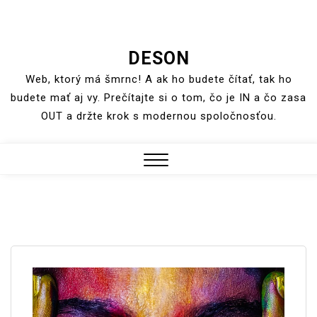
Skip
DESON
to
Web, ktorý má šmrnc! A ak ho budete čítať, tak ho
content
budete mať aj vy. Prečítajte si o tom, čo je IN a čo zasa
OUT a držte krok s modernou spoločnosťou.
Close
Menu