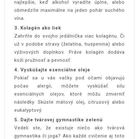
najlepšie, keď alkohol vyradíte úplne, alebo
obmedzíte maximálne na jeden pohár suchého
vína.
3. Kolagén ako liek
Zahrňte do svojho jedálnička viac kolagénu. Či
už v podobe stravy (želatína, huspenina) alebo
výživových doplnkov. Práve kolagén dodáva
koži pružnosť a pevnosť.
4. Vyskúšajte esenciálne oleje
Pokiaľ sa u vás vačky pod očami objavujú
počas alergii, môžete vyskúšať silu
esenciálnych olejov, ktoré môžu zmierniť
následky. Skúste mätový olej, citrusový alebo
eukalyptový.
5. Dajte tvárovej gymnastike zelenú
Vedeli ste, že existuje niečo ako tvárová
gymnastika či joga? Ako každé cvičenie aj toto